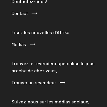
Contactez-nous!
Q-BIC
Q-TEE
Contact
Q-TEE 2 C GAZ
Q-TEE 2 GAZ
QUADRO
Lisez les nouvelles d'Attika.
RINA
RONDO
Médias
SIRA
TAIKO
TOPAS
VISIO 3:1 ST
Trouvez le revendeur spécialisé le plus
VISTA
proche de chez vous.
VIVA 98 / 120
VOLA
Trouver un revendeur
X-BASIC
X-BOARD
X-FRONT
Suivez-nous sur les médias sociaux.