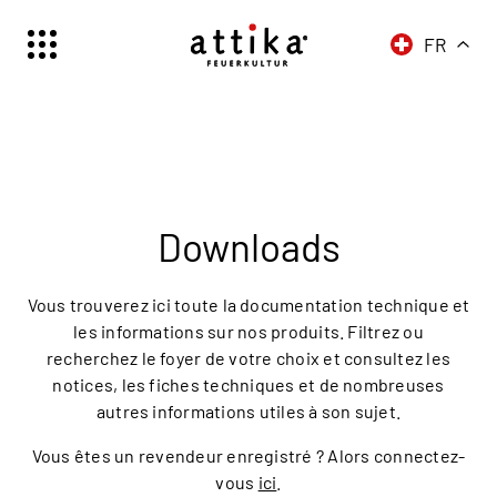
FR
Schweiz | Deutsch
Suisse | française
Svizzera | italiano
Switzerland | englisch
Deutschland | Deutsch
Downloads
Österreich | Deutsch
France | français
Vous trouverez ici toute la documentation technique et
Frankreich | Deutsch
les informations sur nos produits. Filtrez ou
recherchez le foyer de votre choix et consultez les
Italia | italiano
notices, les fiches techniques et de nombreuses
Italien | Deutsch
autres informations utiles à son sujet.
Global | english
Vous êtes un revendeur enregistré ? Alors connectez-
vous
ici
.