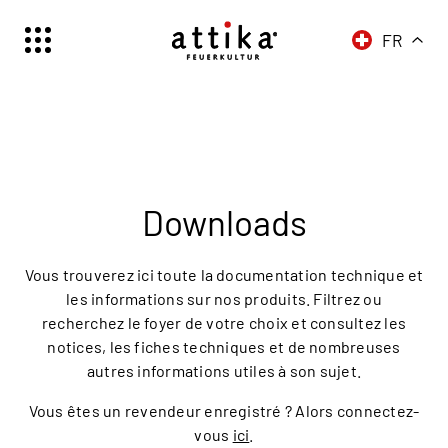
FR
Schweiz | Deutsch
Suisse | française
Svizzera | italiano
Switzerland | englisch
Deutschland | Deutsch
Downloads
Österreich | Deutsch
France | français
Vous trouverez ici toute la documentation technique et
Frankreich | Deutsch
les informations sur nos produits. Filtrez ou
recherchez le foyer de votre choix et consultez les
Italia | italiano
notices, les fiches techniques et de nombreuses
Italien | Deutsch
autres informations utiles à son sujet.
Global | english
Vous êtes un revendeur enregistré ? Alors connectez-
vous
ici
.