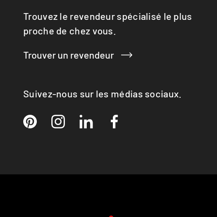
QUADRO
Trouvez le revendeur spécialisé le plus
RINA
proche de chez vous.
RONDO
SIRA
Trouver un revendeur
TAIKO
TOPAS
VISIO 3:1 ST
VISTA
Suivez-nous sur les médias sociaux.
VIVA 98 / 120
VOLA
X-BASIC
X-BOARD
X-FRONT