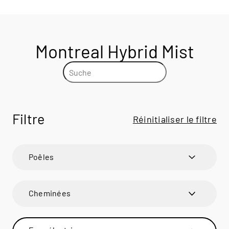
Montreal Hybrid Mist
Filtre
Réinitialiser le filtre
Poêles
600 ART
600 ART
Cheminées
600 RD
600 RD
VISIO
BANDO
VISIO 1
BANDO