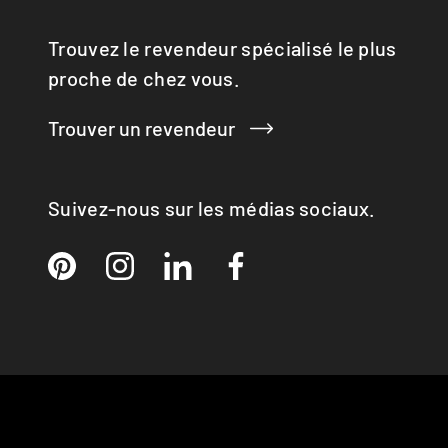
Q-TEE 2 C GAZ
Trouvez le revendeur spécialisé le plus
Q-TEE 2 GAZ
QUADRO
proche de chez vous.
RINA
RONDO
Trouver un revendeur
SIRA
TAIKO
TOPAS
Suivez-nous sur les médias sociaux.
VISIO 3:1 ST
VISTA
VIVA 98 / 120
VOLA
X-BASIC
X-BOARD
X-FRONT