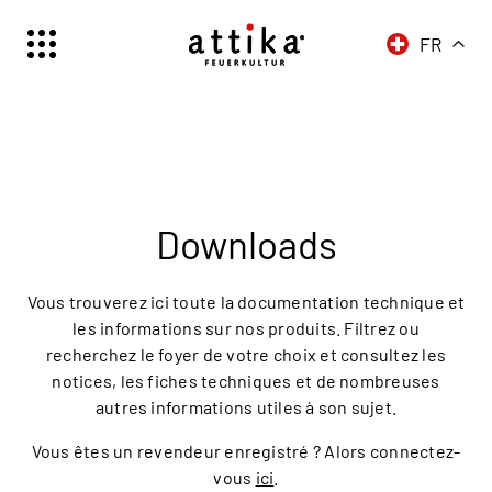
FR
Schweiz | Deutsch
Suisse | française
Svizzera | italiano
Switzerland | englisch
Deutschland | Deutsch
Downloads
Österreich | Deutsch
France | français
Vous trouverez ici toute la documentation technique et
Frankreich | Deutsch
les informations sur nos produits. Filtrez ou
recherchez le foyer de votre choix et consultez les
Italia | italiano
notices, les fiches techniques et de nombreuses
Italien | Deutsch
autres informations utiles à son sujet.
Global | english
Vous êtes un revendeur enregistré ? Alors connectez-
vous
ici
.