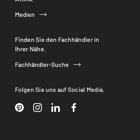
JUNO
MALTA
Italien | Deutsch
Medien
MINO
Global | english
MIRA
NERO
Finden Sie den Fachhändler in
NEW PILAR
Ihrer Nähe.
NEXO 185
NEXO 185 GAS
OPUS
Fachhändler-Suche
PALO / PALO Closed
PILAR CLASSIC
PINA
Folgen Sie uns auf Social Media.
POLEO
Q-20
Q-BE
Q-BE XL
Q-BIC
Q-TEE
Q-TEE 2 C GAS