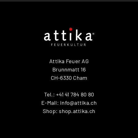
Q-TEE 2 GAS
QUADRO
RINA
RONDO
SIRA
TAIKO
TOPAS
VISIO 3:1 ST
Attika Feuer AG
VISTA
Brunnmatt 16
VIVA 98 / 120
CH-6330 Cham
VOLA
X-BASIC
Tel.:
+41 41 784 80 80
X-BOARD
X-FRONT
E-Mail:
info@attika.ch
Shop:
shop.attika.ch