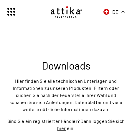
DE
Schweiz | Deutsch
Suisse | française
Svizzera | italiano
Switzerland | englisch
Deutschland | Deutsch
Downloads
Österreich | Deutsch
France | français
Hier finden Sie alle technischen Unterlagen und
Frankreich | Deutsch
Informationen zu unseren Produkten. Filtern oder
suchen Sie nach der Feuerstelle Ihrer Wahl und
Italia | italiano
schauen Sie sich Anleitungen, Datenblätter und viele
Italien | Deutsch
weitere nützliche Informationen dazu an.
Global | english
Sind Sie ein registrierter Händler? Dann loggen Sie sich
hier
ein.