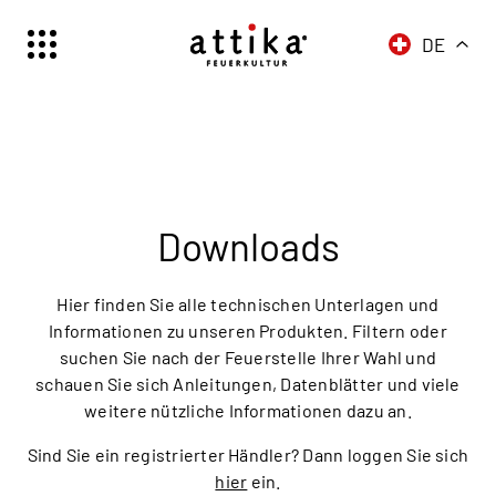
DE
Schweiz | Deutsch
Suisse | française
Svizzera | italiano
Switzerland | englisch
Deutschland | Deutsch
Downloads
Österreich | Deutsch
France | français
Hier finden Sie alle technischen Unterlagen und
Frankreich | Deutsch
Informationen zu unseren Produkten. Filtern oder
suchen Sie nach der Feuerstelle Ihrer Wahl und
Italia | italiano
schauen Sie sich Anleitungen, Datenblätter und viele
Italien | Deutsch
weitere nützliche Informationen dazu an.
Global | english
Sind Sie ein registrierter Händler? Dann loggen Sie sich
hier
ein.