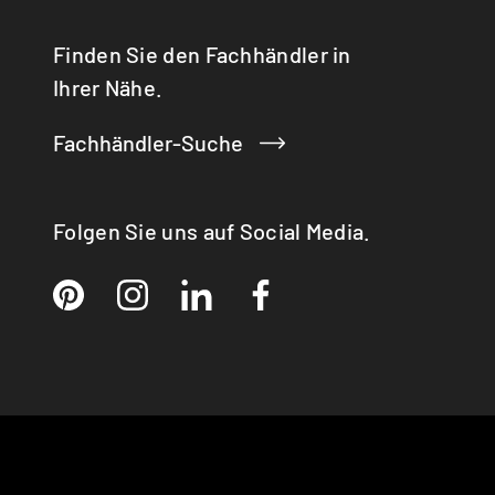
Q-TEE 2 GAS
QUADRO
Finden Sie den Fachhändler in
RINA
Ihrer Nähe.
RONDO
SIRA
Fachhändler-Suche
TAIKO
TOPAS
VISIO 3:1 ST
Folgen Sie uns auf Social Media.
VISTA
VIVA 98 / 120
VOLA
X-BASIC
X-BOARD
X-FRONT