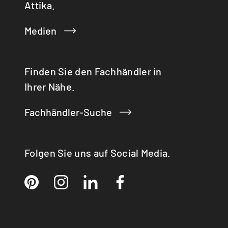
Attika.
Svizzera | italiano
Switzerland | english
Medien
Deutschland | Deutsch
Österreich | Deutsch
Finden Sie den Fachhändler in
Frankreich | Deutsch
Ihrer Nähe.
France | français
Fachhändler-Suche
Italien | Deutsch
Italia | italiano
Folgen Sie uns auf Social Media.
Global | english