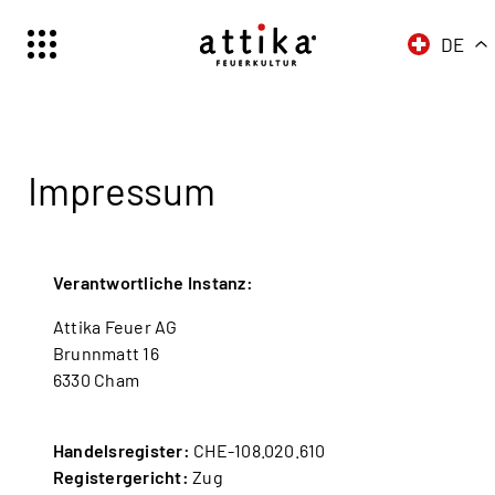
DE
Schweiz | Deutsch
Suisse | français
Svizzera | italiano
Switzerland | english
Impressum
Deutschland | Deutsch
Österreich | Deutsch
Verantwortliche Instanz:
Frankreich | Deutsch
France | français
Attika Feuer AG
Brunnmatt 16
Italien | Deutsch
6330 Cham
Italia | italiano
Global | english
Handelsregister:
CHE-108.020.610
Registergericht:
Zug