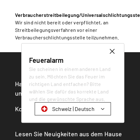
Verbraucherstreitbeilegung/Universalschlichtungsste
Wir sind nicht bereit oder verpflichtet, an
Streitbeilegungsverfahren vor einer
Verbraucherschlichtungsstelle teilzunehmen.
Feueralarm
Sie scheinen in einem anderen Land
zu sein. Möchten Sie das Feuer im
Haben Sie Fragen? Kontaktieren Sie
richtigen Land entfachen? Bitte
wählen Sie dafür das korrekte Land
uns!
und die gewünschte Sprache aus.
Kontakt
Schweiz | Deutsch
Schweiz | Deutsch
Lesen Sie Neuigkeiten aus dem Hause
Suisse | français