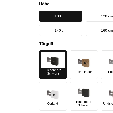
Höhe
100 cm
120 cm
140 cm
160 cm
Türgriff
Eichenholz
Eiche Natur
Ede
Schwarz
Rindsleder
Corian®
Rindsl
Schwarz