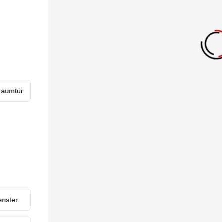
Italien | Deutsch
Global | english
raumtür
enster