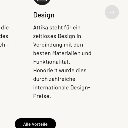
Zum
Kam
Design
das
 die
Attika steht für ein
Rau
 des
zeitloses Design in
bie
ch –
Verbindung mit den
Ofe
besten Materialien und
Funktionalität.
Honoriert wurde dies
durch zahlreiche
internationale Design-
Preise.
Alle Vorteile