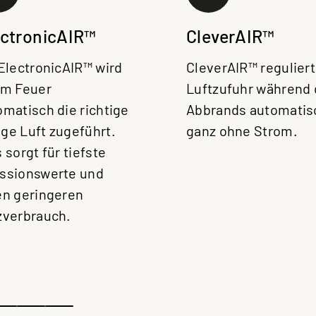
ectronicAIR™
CleverAIR™
 ElectronicAIR™ wird
CleverAIR™ reguliert
em Feuer
Luftzufuhr während
omatisch die richtige
Abbrands automatis
ge Luft zugeführt.
ganz ohne Strom.
 sorgt für tiefste
ssionswerte und
en geringeren
zverbrauch.