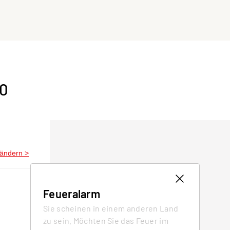
00
 ändern
>
Feueralarm
Sie scheinen in einem anderen Land
zu sein. Möchten Sie das Feuer im