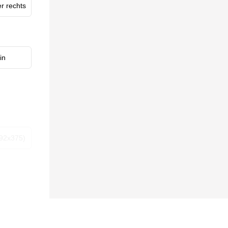
er rechts
in
92x375)
r