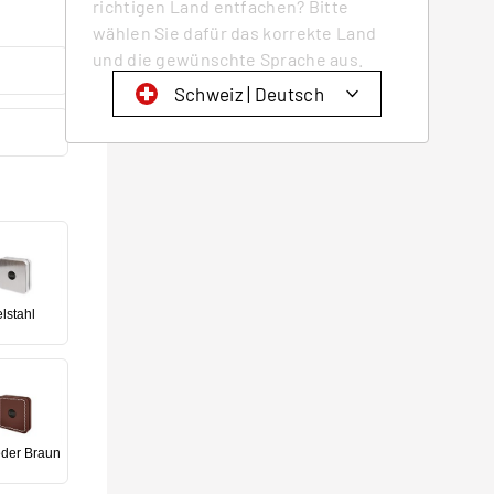
richtigen Land entfachen? Bitte
wählen Sie dafür das korrekte Land
und die gewünschte Sprache aus.
Schweiz | Deutsch
Schweiz | Deutsch
Suisse | française
Svizzera | italiano
Switzerland | englisch
Deutschland | Deutsch
lstahl
Österreich | Deutsch
France | français
Frankreich | Deutsch
Italia | italiano
eder Braun