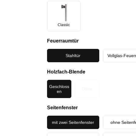
Classic
Feuerraumtür
Stahltür
Vollglas-Feuer
Holzfach-Blende
Geschloss
Offen
en
Seitenfenster
mit zwei Seitenfenster
ohne Seitenf