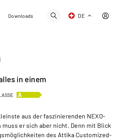
Schweiz | Deutsch
DE
Downloads
Suisse | française
Svizzera | italiano
Switzerland | englisch
0
Deutschland | Deutsch
Österreich | Deutsch
 alles in einem
France | français
Frankreich | Deutsch
LASSE
Italia | italiano
Italien | Deutsch
kleinste aus der faszinierenden NEXO-
n muss er sich aber nicht. Denn mit Blick
Global | english
ngsmöglichkeiten des Attika Customized-