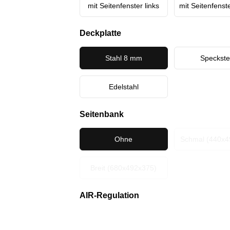
mit Seitenfenster links
mit Seitenfenst
Deckplatte
Stahl 8 mm
Speckste
Edelstahl
Seitenbank
Ohne
Schmal (440x4
Breit (680x492x375)
AIR-Regulation
Manuell
CleverAi