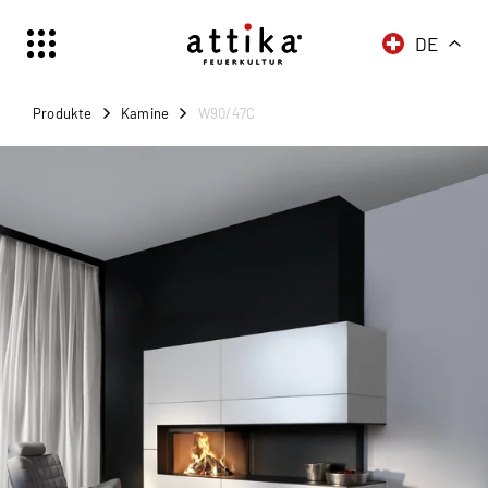
DE
Schweiz | Deutsch
Suisse | française
Produkte
Kamine
W90/47C
Svizzera | italiano
Switzerland | englisch