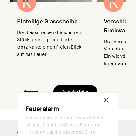
Einteilige Glasscheibe
Verschiede
Rückwände
Die Glasscheibe ist aus einem
Stück gefertigt und bietet
Drei verschie
trotz Kante einen freien Blick
Varianten steh
auf das Feuer.
Ein wichtiges D
Innenraumgest
Alle Vorteile
Feueralarm
Sie scheinen in einem anderen Land
zu sein. Möchten Sie das Feuer im
richtigen Land entfachen? Bitte
FACHPORTAL